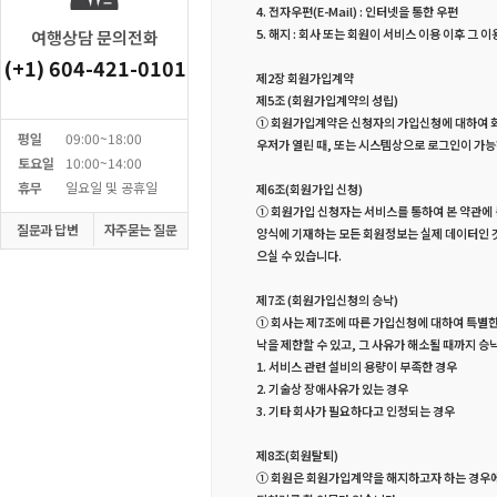
4. 전자우편(E-Mail) : 인터넷을 통한 우편
5. 해지 : 회사 또는 회원이 서비스 이용 이후 
여행상담 문의전화
(+1) 604-421-0101
제2장 회원가입계약
제5조 (회원가입계약의 성립)
① 회원가입계약은 신청자의 가입신청에 대하여 
평일
09:00~18:00
우저가 열린 때, 또는 시스템상으로 로그인이 가
토요일
10:00~14:00
휴무
일요일 및 공휴일
제6조(회원가입 신청)
① 회원가입 신청자는 서비스를 통하여 본 약관에
질문과 답변
자주묻는 질문
양식에 기재하는 모든 회원정보는 실제 데이터인 
으실 수 있습니다.
제7조 (회원가입신청의 승낙)
① 회사는 제7조에 따른 가입신청에 대하여 특별한
낙을 제한할 수 있고, 그 사유가 해소될 때까지 승
1. 서비스 관련 설비의 용량이 부족한 경우
2. 기술상 장애사유가 있는 경우
3. 기타 회사가 필요하다고 인정되는 경우
제8조(회원탈퇴)
① 회원은 회원가입계약을 해지하고자 하는 경우에