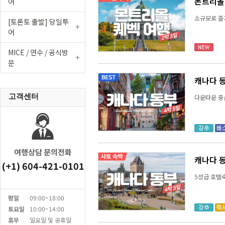
몬트리올 
어
소규모로 즐
[토론토 출발] 당일투
어
MICE / 연수 / 공식방
문
캐나다 동
고객센터
다운타운 중
여행상담 문의전화
캐나다 동
(+1) 604-421-0101
5성급 호텔숙
평일
09:00~18:00
토요일
10:00~14:00
휴무
일요일 및 공휴일