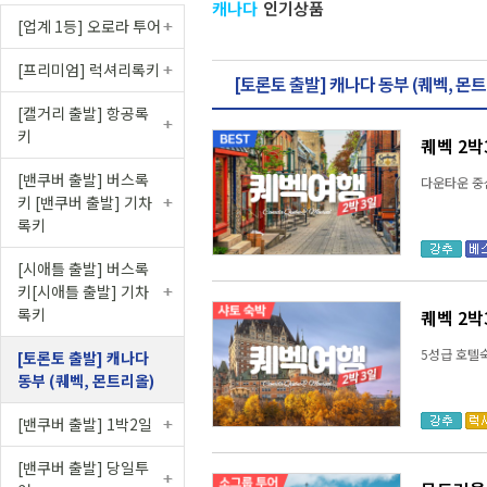
캐나다
인기상품
[업계 1등] 오로라 투어
[프리미엄] 럭셔리록키
[토론토 출발] 캐나다 동부 (퀘벡, 몬
[캘거리 출발] 항공록
키
퀘벡 2박3
[밴쿠버 출발] 버스록
다운타운 중
키 [밴쿠버 출발] 기차
록키
[시애틀 출발] 버스록
키[시애틀 출발] 기차
록키
퀘벡 2박
5성급 호텔숙
[토론토 출발] 캐나다
동부 (퀘벡, 몬트리올)
[밴쿠버 출발] 1박2일
[밴쿠버 출발] 당일투