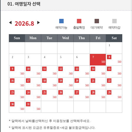
01. 여행일자 선택
2026.8
예약가능
출발확정
대기예약
예약마감
Sun
Mon
Tue
Wed
Thu
Fri
Sat
1
2
3
4
5
6
7
8
560
560
9
10
11
12
13
14
15
560
560
560
560
560
560
560
16
17
18
19
20
21
22
560
560
560
560
560
560
560
23
24
25
26
27
28
29
560
560
560
560
560
560
560
30
31
560
560
* 달력에서 날짜를선택하신 후 이용정보를 선택해주세요.
* 달력에 표시된 요금은 유류할증료+세금 불포함금액입니다.