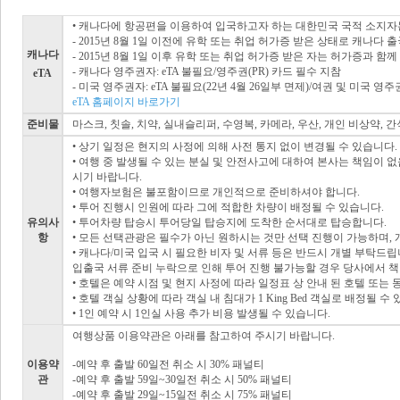
• 캐나다에 항공편을 이용하여 입국하고자 하는 대한민국 국적 소지자는
- 2015년 8월 1일 이전에 유학 또는 취업 허가증 받은 상태로 캐나다 출
캐나다
- 2015년 8월 1일 이후 유학 또는 취업 허가증 받은 자는 허가증과 함께 
- 캐나다 영주권자: eTA 불필요/영주권(PR) 카드 필수 지참
eTA
- 미국 영주권자: eTA 불필요(22년 4월 26일부 면제)/여권 및 미국 영주권
eTA 홈페이지 바로가기
준비물
마스크, 칫솔, 치약, 실내슬리퍼, 수영복, 카메라, 우산, 개인 비상약, 간
• 상기 일정은 현지의 사정에 의해 사전 통지 없이 변경될 수 있습니다.
• 여행 중 발생될 수 있는 분실 및 안전사고에 대하여 본사는 책임이
시기 바랍니다.
• 여행자보험은 불포함이므로 개인적으로 준비하셔야 합니다.
• 투어 진행시 인원에 따라 그에 적합한 차량이 배정될 수 있습니다.
유의사
• 투어차량 탑승시 투어당일 탑승지에 도착한 순서대로 탑승합니다.
항
• 모든 선택관광은 필수가 아닌 원하시는 것만 선택 진행이 가능하며
• 캐나다/미국 입국 시 필요한 비자 및 서류 등은 반드시 개별 부탁드립
입출국 서류 준비 누락으로 인해 투어 진행 불가능할 경우 당사에서 책
• 호텔은 예약 시점 및 현지 사정에 따라 일정표 상 안내 된 호텔 또는
• 호텔 객실 상황에 따라 객실 내 침대가 1 King Bed 객실로 배정될 수
• 1인 예약 시 1인실 사용 추가 비용 발생될 수 있습니다.
여행상품 이용약관은 아래를 참고하여 주시기 바랍니다.
이용약
-예약 후 출발 60일전 취소 시 30% 패널티
관
-예약 후 출발 59일~30일전 취소 시 50% 패널티
-예약 후 출발 29일~15일전 취소 시 75% 패널티