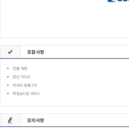
포함사항
전용 차량
한인 가이드
럭셔리 호텔 1박
픽업&드랍 서비스
유의사항