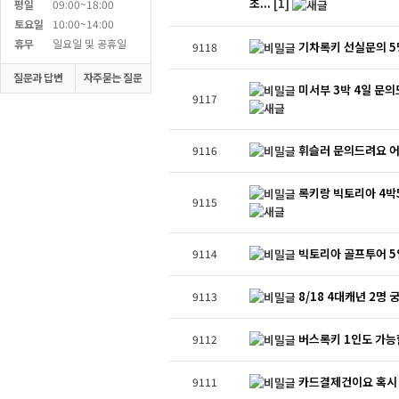
초...
[1]
평일
09:00~18:00
토요일
10:00~14:00
휴무
일요일 및 공휴일
기차록키 선실문의 
9118
질문과 답변
자주묻는 질문
미서부 3박 4일 문
9117
휘슬러 문의드려요 어
9116
록키랑 빅토리아 4박
9115
빅토리아 골프투어 5
9114
8/18 4대캐년 2명
9113
버스록키 1인도 가능
9112
카드결제건이요 혹시
9111